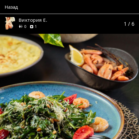
Назад
Виктория Е.
1
/ 6
друзей
отзыв
0
1