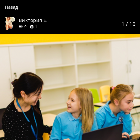
Назад
Виктория Е.
1
/ 10
друзей
отзыв
0
1