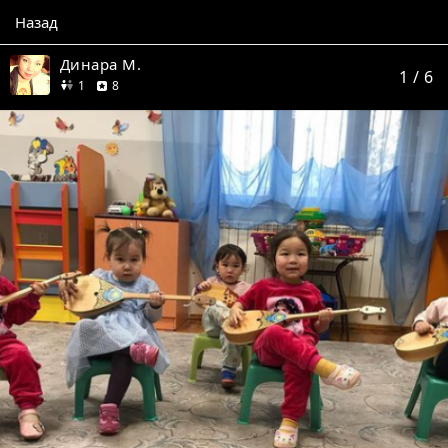
Назад
Динара М.
1
/ 6
друг
отзывов
1
8