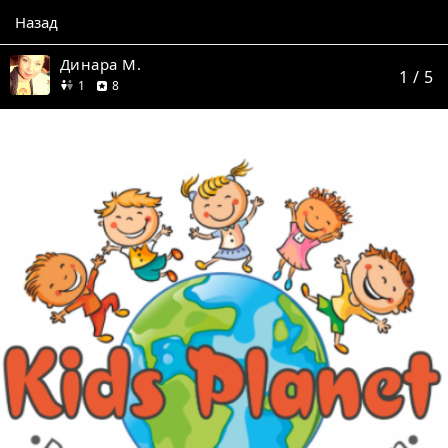
Назад
Динара М.
1
/ 5
друг
отзывов
1
8