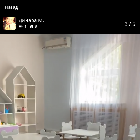
Назад
Динара М.
3
/ 5
друг
отзывов
1
8