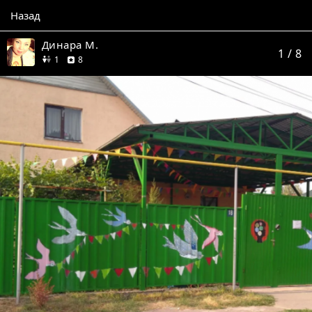
Назад
Динара М.
1
/ 8
друг
отзывов
1
8