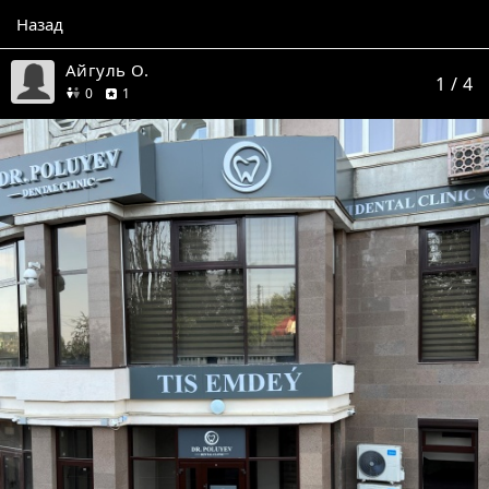
Назад
Айгуль О.
1
/ 4
друзей
отзыв
0
1