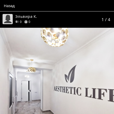
Назад
Эльвира К.
1
/ 4
друзей
отзывов
0
0