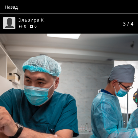
Назад
Эльвира К.
3
/ 4
друзей
отзывов
0
0