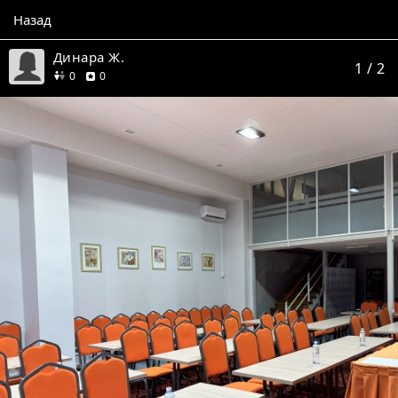
Назад
Динара Ж.
1
/ 2
друзей
отзывов
0
0