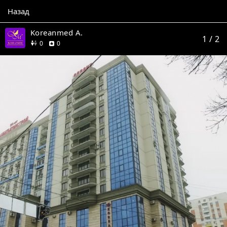
Назад
Koreanmed A.
1
/ 2
друзей
отзывов
0
0