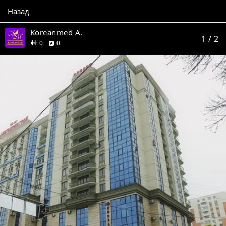
Назад
Koreanmed A.
1
/ 2
друзей
отзывов
0
0