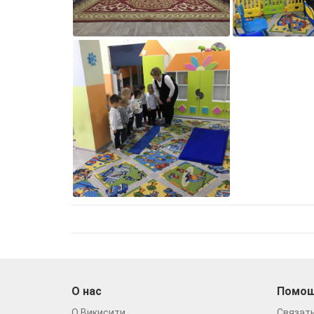
О нас
Помо
О Викисити
Связать