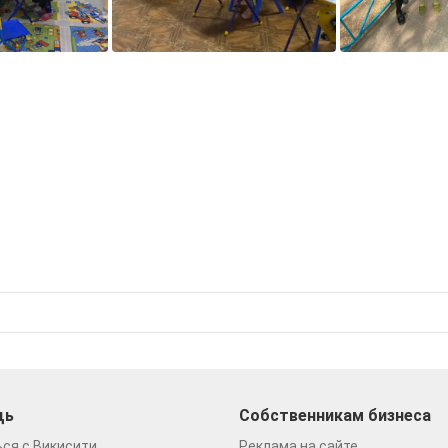
щь
Собственникам бизнеса
ся с Викисити
Реклама на сайте