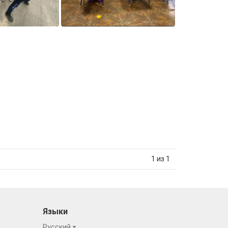
1 из 1
Языки
Русский