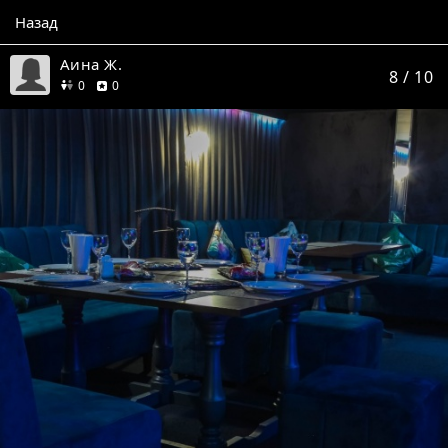
Назад
Аина Ж.
8
/ 10
друзей
отзывов
0
0