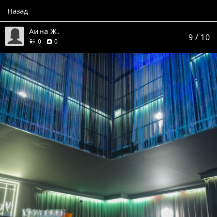
Назад
Аина Ж.
9
/ 10
друзей
отзывов
0
0