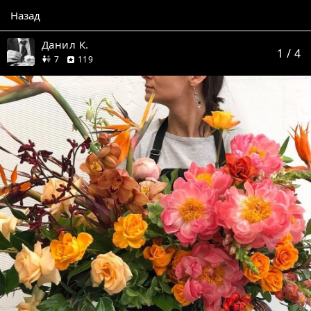
Назад
Данил К.
1
/ 4
друзей
отзывов
7
119