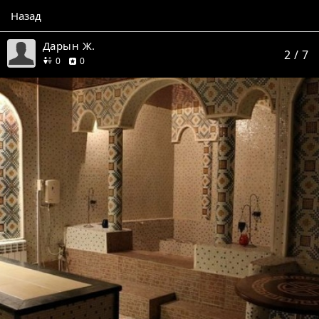
Назад
Дарын Ж.
2
/ 7
друзей
отзывов
0
0