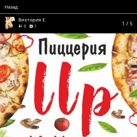
Назад
Виктория Е.
1
/ 5
друзей
отзыв
0
1