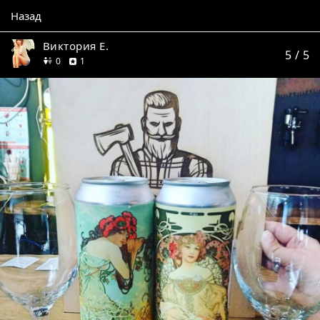
Назад
Виктория Е.
5
/ 5
друзей
отзыв
0
1