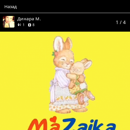
Назад
Динара М.
1
/ 4
друг
отзывов
1
8