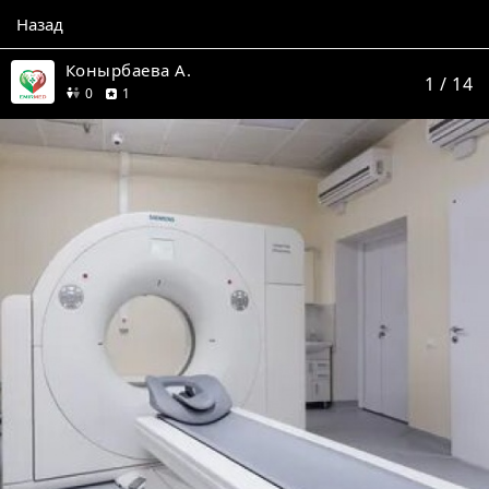
Назад
Конырбаева А.
1
/ 14
друзей
отзыв
0
1