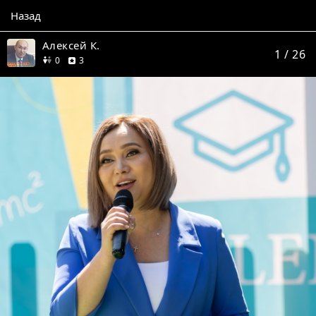
Назад
Алексей К.
1
/ 26
друзей
отзыва
0
3