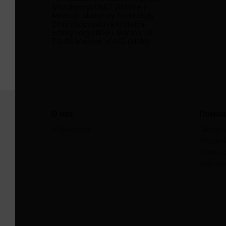
О нас
Помо
О Викисити
Связать
Общие 
Руковод
Событи