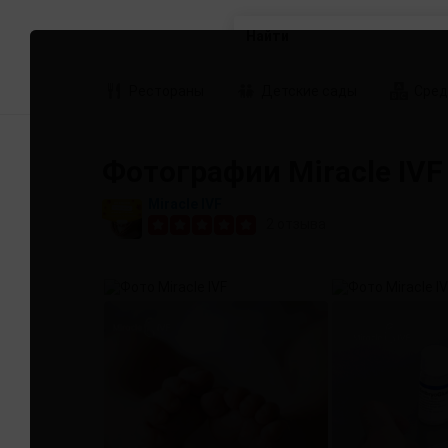
Найти
Рестораны
Детские сады
Сред
Фотографии Miracle IVF
Miracle IVF
2
отзыва