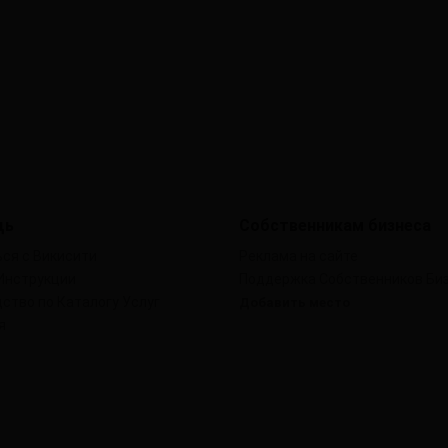
щь
Собственникам бизнеса
ся с Викисити
Реклама на сайте
Инструкции
Поддержка Собственников Би
ство по Каталогу Услуг
Добавить место
я