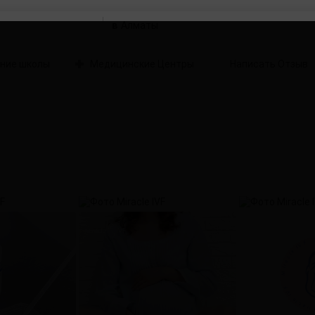
в
ние школы
Медицинские Центры
Написать Отзыв