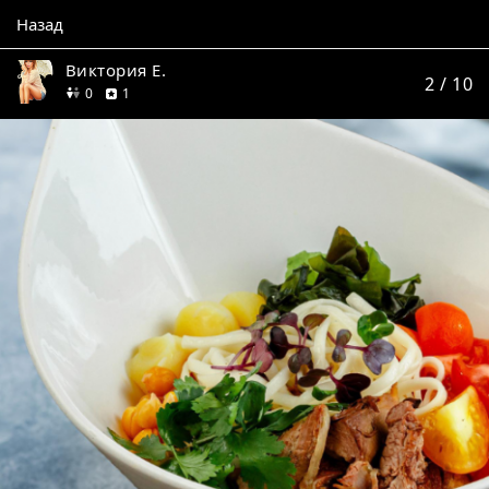
Назад
Виктория Е.
2
/ 10
друзей
отзыв
0
1