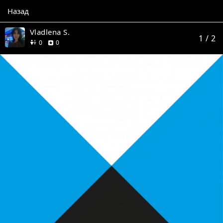
Назад
Vladlena S.
1
/ 2
друзей
отзывов
0
0