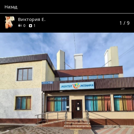
Назад
Виктория Е.
1
/ 9
друзей
отзыв
0
1