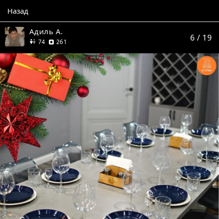
Назад
Адиль А.
6
/ 19
друга
отзыв
74
261