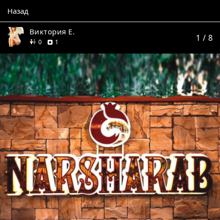
Назад
Виктория Е.
1
/ 8
друзей
отзыв
0
1