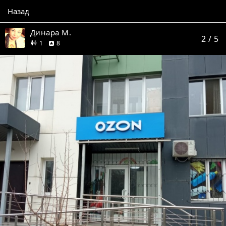
Назад
Динара М.
2
/ 5
друг
отзывов
1
8