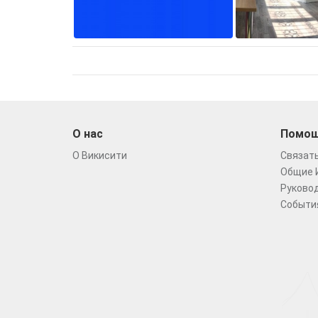
О нас
Помо
О Викисити
Связать
Общие 
Руковод
Событи