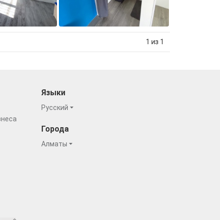
1 из 1
Языки
Русский
знеса
Города
Алматы