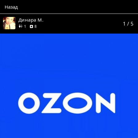
Назад
Динара М.
1
/ 5
друг
отзывов
1
8