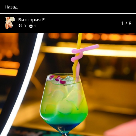
Назад
Виктория Е.
1
/ 8
друзей
отзыв
0
1