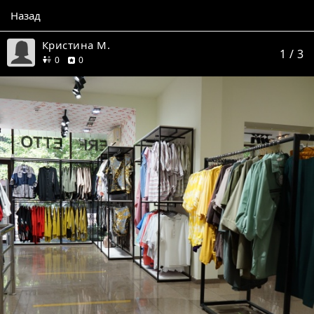
Назад
Кристина М.
1
/ 3
друзей
отзывов
0
0