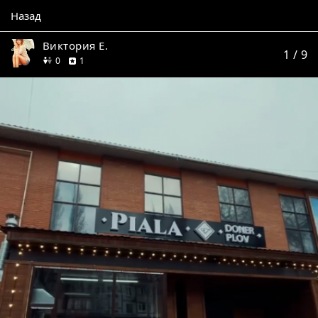
Назад
Виктория Е.
1
/ 9
друзей
отзыв
0
1