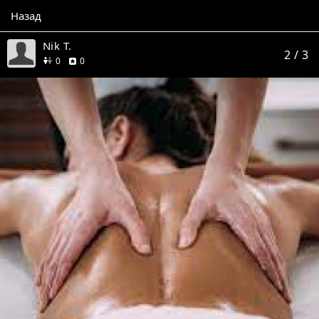
Назад
Nik T.
2
/ 3
друзей
отзывов
0
0