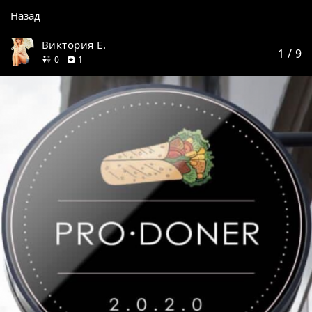
Назад
Виктория Е.
1
/ 9
друзей
отзыв
0
1