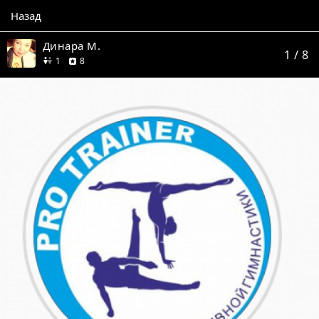
Назад
Динара М.
1
/ 8
друг
отзывов
1
8