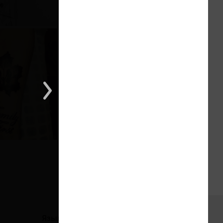
1 из 1
Языки