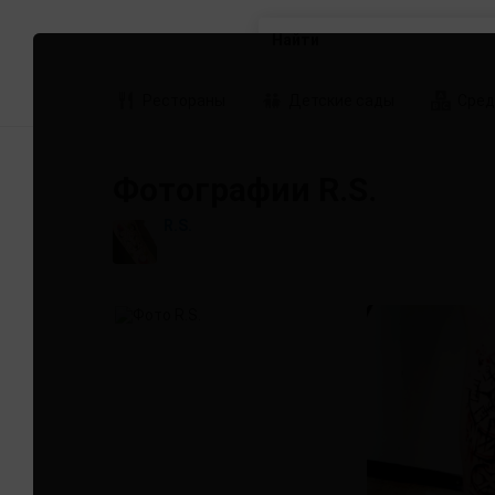
Найти
Рестораны
Детские сады
Сред
Фотографии R.S.
R.S.