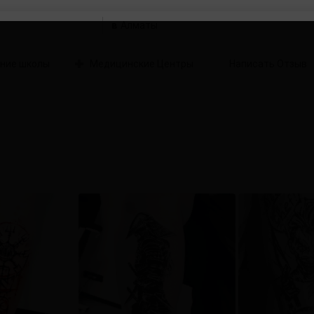
в
ние школы
Медицинские Центры
Написать Отзыв