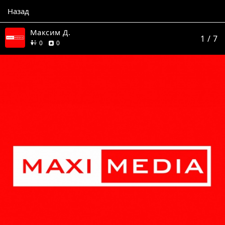
Назад
Максим Д.
1
/ 7
друзей
отзывов
0
0