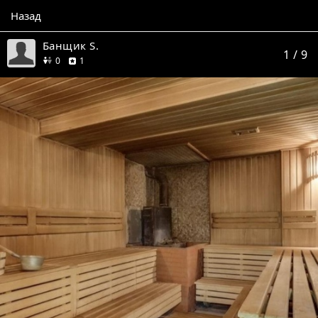
Назад
Банщик S.
1
/ 9
друзей
отзыв
0
1