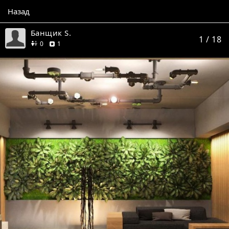
Назад
Банщик S.
1
/ 18
друзей
отзыв
0
1