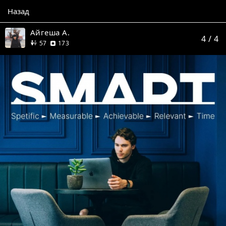
Назад
Айгеша А.
4
/ 4
друзей
отзыва
57
173