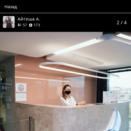
Назад
Айгеша А.
2
/ 4
друзей
отзыва
57
173