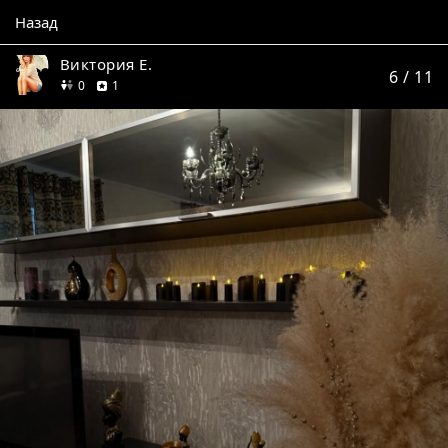
Назад
Виктория Е.
6
/ 11
друзей
отзыв
0
1