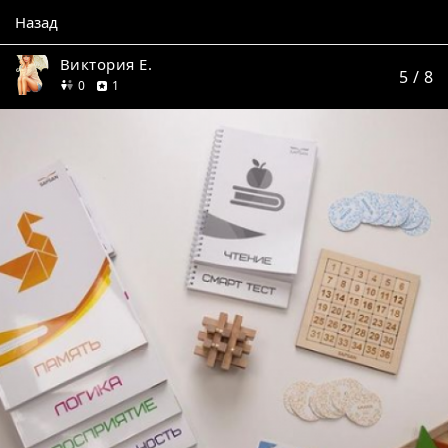
Назад
Виктория Е.
5
/ 8
друзей
отзыв
0
1