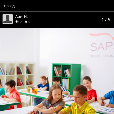
Назад
Аян Н.
1
/ 5
друзей
отзывов
0
0