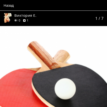
Назад
Виктория Е.
1
/ 7
друзей
отзыв
0
1