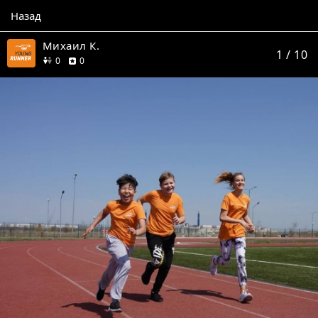
Назад
Михаил К.
1
/ 10
друзей
отзывов
0
0