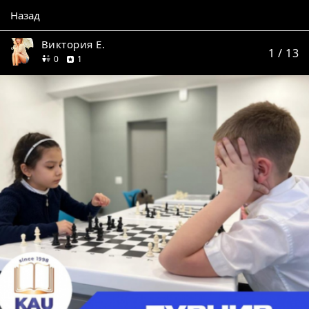
Назад
Виктория Е.
1
/ 13
друзей
отзыв
0
1