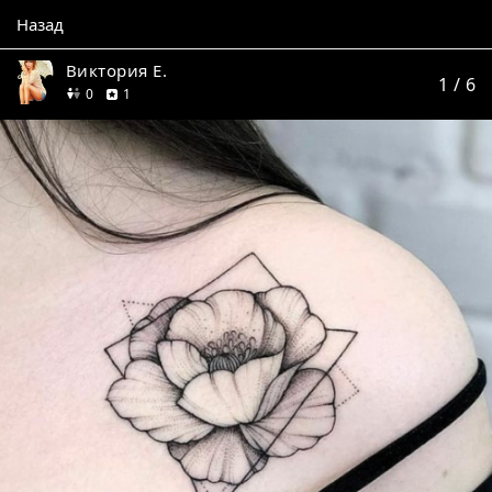
Назад
Виктория Е.
1
/ 6
друзей
отзыв
0
1